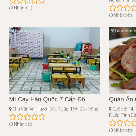
Nghĩa, Tỉnh Đ
(0 Nhận xét)
(0 Nhận xét)
Mì Cay Hàn Quốc 7 Cấp Độ
Quán Ăn 
Chu Văn An, Huyện Đắk R'Lấp, Tỉnh Đắk Nông
Quốc lộ 14, 
R'Lấp, Tỉnh Đ
(0 Nhận xét)
(0 Nhận xét)