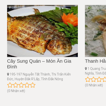
Cây Sung Quán – Món Ăn Gia
Thanh Hằ
Đình
1 Quang Trun
Nghĩa, Tỉnh Đ
195-197 Nguyễn Tất Thành, Thị Trấn Kiến
Đức, Huyện Đắk R'Lấp, Tỉnh Đắk Nông
(0 Nhận xét)
(0 Nhận xét)