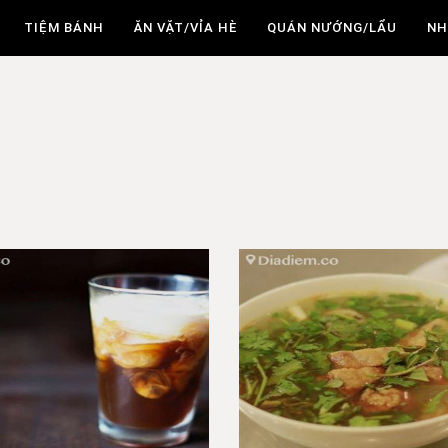
TIỆM BÁNH
ĂN VẶT/VỈA HÈ
QUÁN NƯỚNG/LẨU
NH