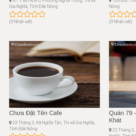
67, Y Bih ALê Ô, Phường Nghĩa Trung, Thị xã
Tôn Đức Thắn
Gia Nghĩa, Tỉnh Đắk Nông
Nông
(0 Nhận xét)
(0 Nhận xét)
Chưa Đặt Tên Cafe
Quán 79 
Khát
23 Tháng 3, Xã Nghĩa Tân, Thị xã Gia Nghĩa,
Tỉnh Đắk Nông
23 Tháng 3, 