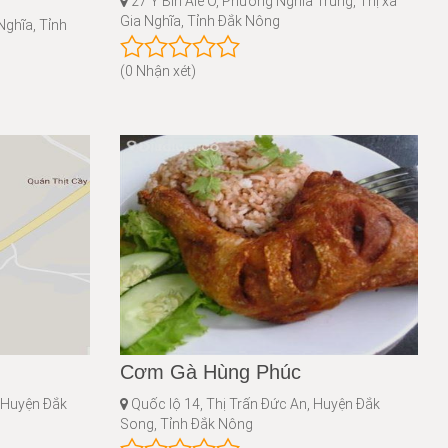
27 Y Bih Alê Ô, Phường Nghĩa Trung, Thị xã
Gia Nghĩa, Tỉnh Đắk Nông
Nghĩa, Tỉnh
(0 Nhận xét)
Cơm Gà Hùng Phúc
 Huyện Đắk
Quốc lộ 14, Thị Trấn Đức An, Huyện Đắk
Song, Tỉnh Đắk Nông