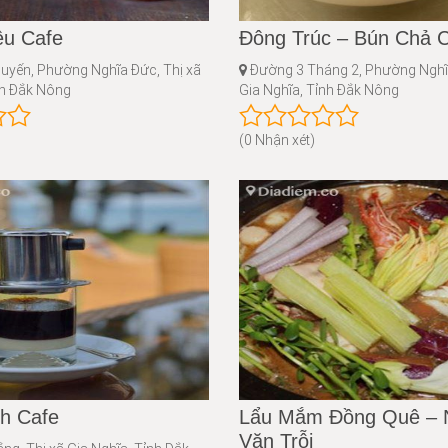
ều Cafe
Đông Trúc – Bún Chả 
uyến, Phường Nghĩa Đức, Thị xã
Đường 3 Tháng 2, Phường Nghĩa
nh Đắk Nông
Gia Nghĩa, Tỉnh Đắk Nông
(0 Nhận xét)
h Cafe
Lẩu Mắm Đồng Quê – 
Văn Trỗi