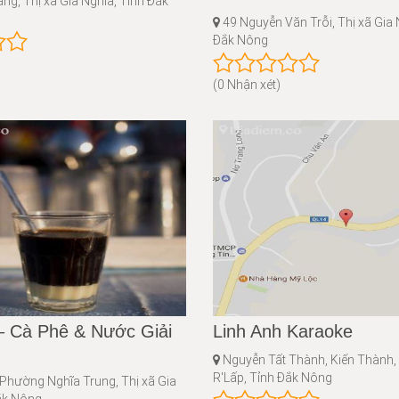
g, Thị xã Gia Nghĩa, Tỉnh Đắk
49 Nguyễn Văn Trỗi, Thị xã Gia 
Đắk Nông
(0 Nhận xét)
– Cà Phê & Nước Giải
Linh Anh Karaoke
Nguyễn Tất Thành, Kiến Thành,
R'Lấp, Tỉnh Đắk Nông
Phường Nghĩa Trung, Thị xã Gia