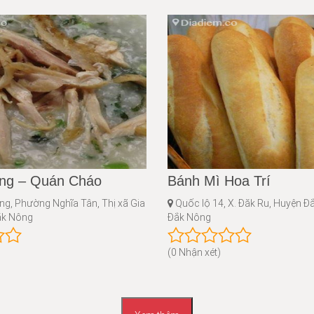
ng – Quán Cháo
Bánh Mì Hoa Trí
g, Phường Nghĩa Tân, Thị xã Gia
Quốc lộ 14, X. Đăk Ru, Huyện Đắ
ắk Nông
Đắk Nông
(0 Nhận xét)