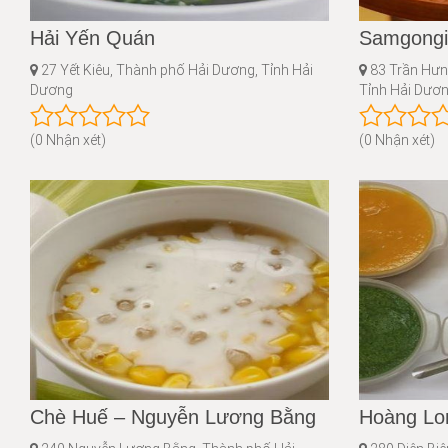
Hải Yến Quán
Samgongi
27 Yết Kiêu, Thành phố Hải Dương, Tỉnh Hải
83 Trần Hưn
Dương
Tỉnh Hải Dươ
(0 Nhận xét)
(0 Nhận xét)
Chè Huế – Nguyễn Lương Bằng
Hoàng Lo