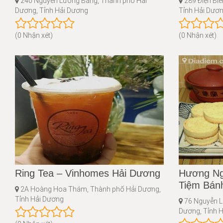
240 Nguyễn Lương Bằng, Thành phố Hải
289 Điện Biê
Dương, Tỉnh Hải Dương
Tỉnh Hải Dươ
(0 Nhận xét)
(0 Nhận xét)
Ring Tea – Vinhomes Hải Dương
Hương Ng
Tiệm Bán
2A Hoàng Hoa Thám, Thành phố Hải Dương,
Tỉnh Hải Dương
76 Nguyễn L
Dương, Tỉnh 