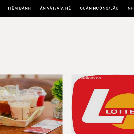
TIỆM BÁNH
ĂN VẶT/VỈA HÈ
QUÁN NƯỚNG/LẨU
NH