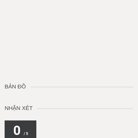
BẢN ĐỒ
NHẬN XÉT
0
/ 5