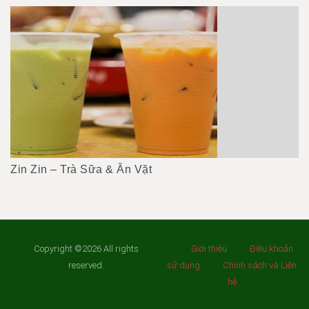
Zin Zin – Trà Sữa & Ăn Vặt
Copyright ©2026 All rights
Giới thiệu
Điều khoản
reserved.
sử dụng
Chính sách và Liên
hệ