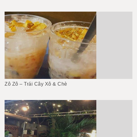
Zô Zô – Trái Cây Xô & Chè